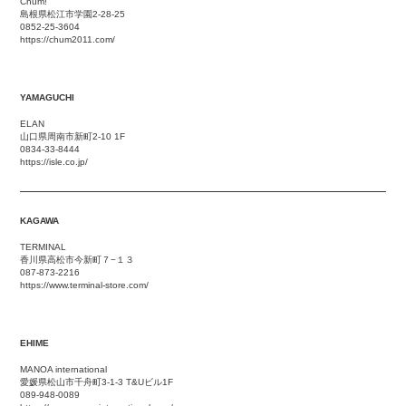
Chum!
島根県松江市学園2-28-25
0852-25-3604
https://chum2011.com/
YAMAGUCHI
ELAN
山口県周南市新町2-10 1F
0834-33-8444
https://isle.co.jp/
KAGAWA
TERMINAL
香川県高松市今新町７−１３
087-873-2216
https://www.terminal-store.com/
EHIME
MANOA international
愛媛県松山市千舟町3-1-3 T&Uビル1F
089-948-0089