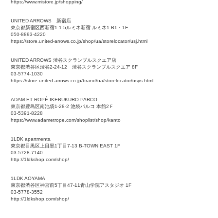
https://www.mistore.jp/shopping/
UNITED ARROWS 新宿店
東京都新宿区西新宿1-1-5ルミネ新宿 ルミネ1 B1・1F
050-8893-4220
https://store.united-arrows.co.jp/shop/ua/storelocator/usj.html
UNITED ARROWS 渋谷スクランブルスクエア店
東京都渋谷区渋谷2-24-12 渋谷スクランブルスクエア 8F
03-5774-1030
https://store.united-arrows.co.jp/brand/ua/storelocator/usys.html
ADAM ET ROPÉ IKEBUKURO PARCO
東京都豊島区南池袋1-28-2 池袋パルコ 本館2Ｆ
03-5391-8228
https://www.adametrope.com/shoplist/shop/kanto
1LDK apartments.
東京都目黒区上目黒1丁目7-13 B-TOWN EAST 1F
03-5728-7140
http://1ldkshop.com/shop/
1LDK AOYAMA
東京都渋谷区神宮前5丁目47-11青山学院アスタジオ 1F
03-5778-3552
http://1ldkshop.com/shop/