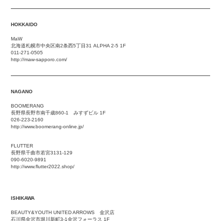
HOKKAIDO
MaW
北海道札幌市中央区南2条西5丁目31 ALPHA 2-5 1F
011-271-0505
http://maw-sapporo.com/
NAGANO
BOOMERANG
長野県長野市南千歳860-1 みすずビル 1F
026-223-2160
http://www.boomerang-online.jp/
FLUTTER
長野県千曲市若宮3131-129
090-6020-9891
http://www.flutter2022.shop/
ISHIKAWA
BEAUTY&YOUTH UNITED ARROWS 金沢店
石川県金沢市堀川新町3-1金沢フォーラス 1F