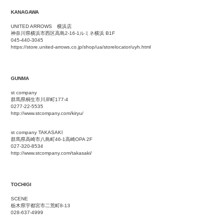
KANAGAWA
UNITED ARROWS 横浜店
神奈川県横浜市西区高島2-16-1ルミネ横浜 B1F
045-440-3045
https://store.united-arrows.co.jp/shop/ua/storelocator/uyh.html
GUNMA
st company
群馬県桐生市川岸町177-4
0277-22-5535
http://www.stcompany.com/kiryu/
st company TAKASAKI
群馬県高崎市八島町46-1高崎OPA 2F
027-320-8534
http://www.stcompany.com/takasaki/
TOCHIGI
SCENE
栃木県宇都宮市二荒町8-13
028-637-4999