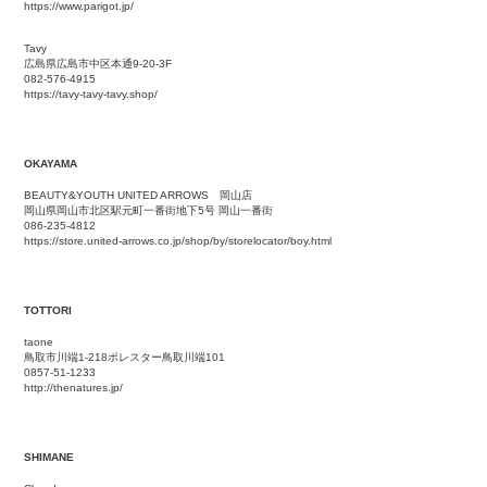
https://www.parigot.jp/
Tavy
広島県広島市中区本通9-20-3F
082-576-4915
https://tavy-tavy-tavy.shop/
OKAYAMA
BEAUTY&YOUTH UNITED ARROWS 岡山店
岡山県岡山市北区駅元町一番街地下5号 岡山一番街
086-235-4812
https://store.united-arrows.co.jp/shop/by/storelocator/boy.html
TOTTORI
taone
鳥取市川端1-218ポレスター鳥取川端101
0857-51-1233
http://thenatures.jp/
SHIMANE