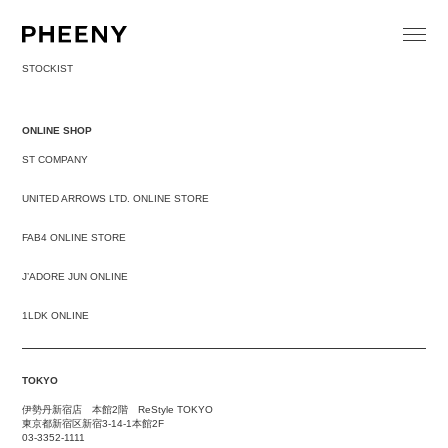
STOCKIST
ONLINE SHOP
ST COMPANY
UNITED ARROWS LTD. ONLINE STORE
FAB4 ONLINE STORE
J’ADORE JUN ONLINE
1LDK ONLINE
TOKYO
伊勢丹新宿店 本館2階 ReStyle TOKYO
東京都新宿区新宿3-14-1本館2F
03-3352-1111