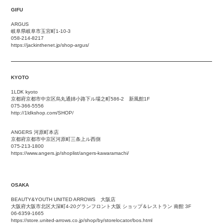
GIFU
ARGUS
岐阜県岐阜市玉宮町1-10-3
058-214-8217
https://jackinthenet.jp/shop-argus/
KYOTO
1LDK kyoto
京都府京都市中京区烏丸通姉小路下ル場之町586-2 新風館1F
075-366-5556
http://1ldkshop.com/SHOP/
ANGERS 河原町本店
京都府京都市中京区河原町三条上ル西側
075-213-1800
https://www.angers.jp/shoplist/angers-kawaramachi/
OSAKA
BEAUTY&YOUTH UNITED ARROWS 大阪店
大阪府大阪市北区大深町4-20グランフロント大阪 ショップ＆レストラン 南館 3F
06-6359-1665
https://store.united-arrows.co.jp/shop/by/storelocator/bos.html