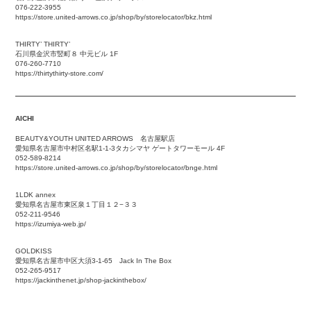
076-222-3955
https://store.united-arrows.co.jp/shop/by/storelocator/bkz.html
THIRTY’ THIRTY’
石川県金沢市竪町８ 中元ビル 1F
076-260-7710
https://thirtythirty-store.com/
AICHI
BEAUTY&YOUTH UNITED ARROWS 名古屋駅店
愛知県名古屋市中村区名駅1-1-3タカシマヤ ゲートタワーモール 4F
052-589-8214
https://store.united-arrows.co.jp/shop/by/storelocator/bnge.html
1LDK annex
愛知県名古屋市東区泉１丁目１２−３３
052-211-9546
https://izumiya-web.jp/
GOLDKISS
愛知県名古屋市中区大須3-1-65 Jack In The Box
052-265-9517
https://jackinthenet.jp/shop-jackinthebox/